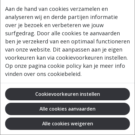
Navigeer
Aan de hand van cookies verzamelen en
Home
analyseren wij en derde partijen informatie
Onze bieren
over je bezoek en verbeteren we jouw
Over ons
surfgedrag. Door alle cookies te aanvaarden
Verkooppunten
ben je verzekerd van een optimaal functioneren
Waar drinken
van onze website. Dit aanpassen aan je eigen
Meer
Contact
voorkeuren kan via cookievoorkeuren instellen.
Op onze pagina cookie policy kan je meer info
Wettelijk
vinden over ons cookiebeleid.
Privacy voorwaarden
Cookie policy
Cookievoorkeuren instellen
Cookie-instellingen
website created by digicreate.be
Alle cookies weigeren