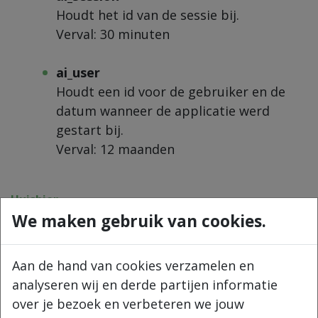
Houdt het id van de sessie bij.
Verval: 30 minuten
ai_user
Houdt een id voor de gebruiker en de
datum wanneer de applicatie werd
gestart bij.
Verval: 12 maanden
Huisbier
We maken gebruik van cookies.
+32 477 573 825
info@huisbier.be
BTW BE 0888 438 440
Aan de hand van cookies verzamelen en
analyseren wij en derde partijen informatie
Navigeer
over je bezoek en verbeteren we jouw
Home