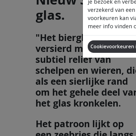
je bezoek en verb
glas.
verzekerd van een
voorkeuren kan via
meer info vinden o
"Het bierglas is
versierd met een
Cookievoorkeuren i
subtiel reliëf van
schelpen en wieren, di
als een sierlijke rand
om het gehele deel va
het glas kronkelen.
Het patroon lijkt op
een zeebries die langs