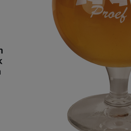
n
k
n