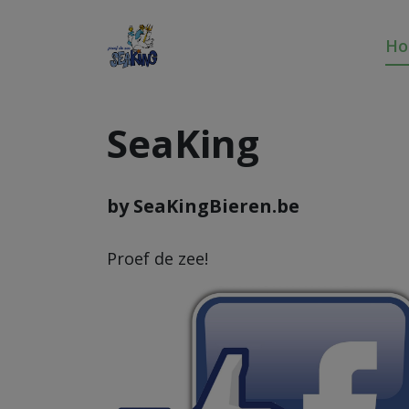
H
SeaKing
by SeaKingBieren.be
Proef de zee!