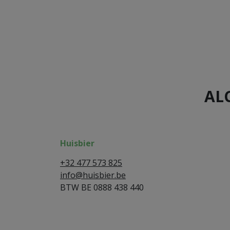
AL
Huisbier
+32 477 573 825
info@huisbier.be
BTW BE 0888 438 440