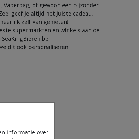
, Vaderdag, of gewoon een bijzonder
ee' geef je altijd het juiste cadeau.
heerlijk zelf van genieten!
ste supermarkten en winkels aan de
ia SeaKingBieren.be.
e dit ook personaliseren.
en informatie over