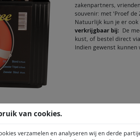
zakenpartners, vrienden
souvenir: met 'Proef de Z
Natuurlijk kun je er ook 
verkrijgbaar bij:
De mee
kust, of bestel direct v
Indien gewenst kunnen w
ruik van cookies.
ookies verzamelen en analyseren wij en derde partij