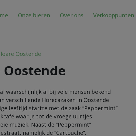
ome
Onze bieren
Over ons
Verkooppunten
loare Oostende
e Oostende
al waarschijnlijk al bij vele mensen bekend
 van verschillende Horecazaken in Oostende
rige leeftijd startte met de zaak “Peppermint”.
café waar je tot de vroege uurtjes
oeie muziek. Naast de “Peppermint”
estraat, namelijk de “Cartouche”.