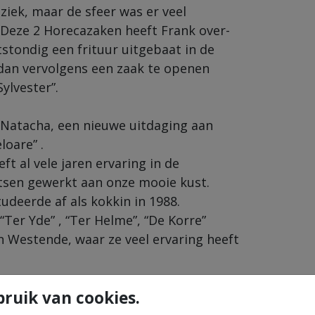
iek, maar de sfeer was er veel
 Deze 2 Horecazaken heeft Frank over-
tstondig een frituur uitgebaat in de
 dan vervolgens een zaak te openen
Sylvester”.
 Natacha, een nieuwe uitdaging aan
oare” .
ft al vele jaren ervaring in de
atsen gewerkt aan onze mooie kust.
deerde af als kokkin in 1988.
Ter Yde” , “Ter Helme”, “De Korre”
in Westende, waar ze veel ervaring heeft
ruik van cookies.
en om hen smakelijke en gezellige