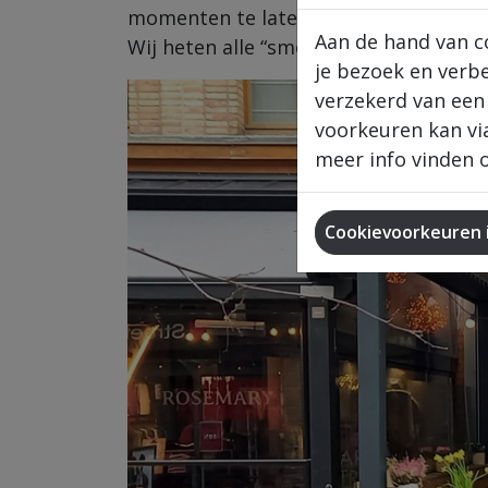
momenten te laten beleven.
Aan de hand van c
Wij heten alle “smoefelaars” van hart
je bezoek en verb
verzekerd van een
voorkeuren kan via
meer info vinden o
Cookievoorkeuren i