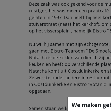
Deze zaak was ook gekend voor de muz
rustiger, het was meer een praatcafé.
gelaten in 1997. Dan heeft hij heel kor
stuiverstraat (naast het kerkhof), om
op het vissersplein , namelijk Bistro “ 
Nu wil hij samen met zijn echtgenote,
gaan met Bistro-Tearoom “ De Smoefel
Natacha is de kokkin van dienst. Zij hee
keuken en heeft op verschillende pla
Natacha komt uit Oostduinkerke en stu
Ze werkte onder andere in restaurant “
in Oostduinkerke en Bistro “Botanic” 
opgedaan.
We maken geb
Samen staan we klaar voor onze klant