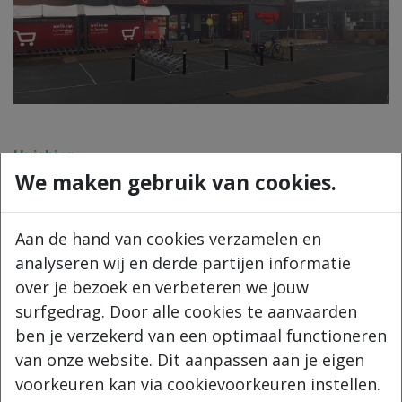
Huisbier
We maken gebruik van cookies.
+32 477 573 825
info@huisbier.be
BTW BE 0888 438 440
Aan de hand van cookies verzamelen en
analyseren wij en derde partijen informatie
Navigeer
over je bezoek en verbeteren we jouw
Home
surfgedrag. Door alle cookies te aanvaarden
Onze bieren
ben je verzekerd van een optimaal functioneren
Over ons
van onze website. Dit aanpassen aan je eigen
Verkooppunten
voorkeuren kan via cookievoorkeuren instellen.
Waar drinken